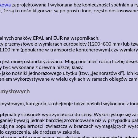
nkowa
zaprojektowana i wykonana bez konieczności spełniania ry
, że są to nośniki gorsze; są po prostu inne, często dostosowan
cjalnych znaków EPAL ani EUR na wspornikach.
ety przemysłowe o wymiarach europalety (1200×800 mm) lub tzw.
1100 mm (popularne w transporcie kontenerowym) czy wymiary
est mniej ustandaryzowana. Mogą one mieć różną liczbę desek
y być wykonane z drewna niższej klasy.
jako nośniki jednorazowego użytku (tzw. „jednorazówki”). Ich k
odzeniem wykorzystywane w wielu cyklach w ramach obiegów za
zemysłowych
ysłowym, kategoria ta obejmuje także nośniki wykonane z inn
ptymalny stosunek wytrzymałości do ceny. Wykorzystuje się zaró
truganie) bywają jednak bardziej zróżnicowane niż w przypadku pa
ują na popularności, zwłaszcza w branżach wymagających wysok
o czyszczenia, ale droższe w zakupie.
 się tam, gdzie wymagana jest ekstremalna wytrzymałość, odpo