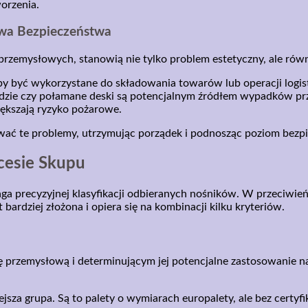
orzenia.
wa Bezpieczeństwa
przemysłowych, stanowią nie tylko problem estetyczny, ale równ
by być wykorzystane do składowania towarów lub operacji logis
ździe czy połamane deski są potencjalnym źródłem wypadków prz
ększają ryzyko pożarowe.
wać te problemy, utrzymując porządek i podnosząc poziom bez
cesie Skupu
a precyzyjnej klasyfikacji odbieranych nośników. W przeciwień
t bardziej złożona i opiera się na kombinacji kilku kryteriów.
przemysłową i determinującym jej potencjalne zastosowanie n
ejsza grupa. Są to palety o wymiarach europalety, ale bez certyf