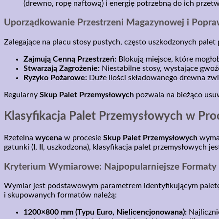
(drewno, ropę naftową) i energię potrzebną do ich przetw
Uporządkowanie Przestrzeni Magazynowej i Popra
Zalegające na placu stosy pustych, często uszkodzonych palet 
Zajmują Cenną Przestrzeń:
Blokują miejsce, które mogło
Stwarzają Zagrożenie:
Niestabilne stosy, wystające gwo
Ryzyko Pożarowe:
Duże ilości składowanego drewna zwi
Regularny
Skup Palet Przemysłowych
pozwala na bieżąco usu
Klasyfikacja Palet Przemysłowych w Pro
Rzetelna
wycena
w procesie
Skup Palet Przemysłowych
wymag
gatunki (I, II, uszkodzona), klasyfikacja palet przemysłowych jes
Kryterium Wymiarowe: Najpopularniejsze Formaty
Wymiar jest podstawowym parametrem identyfikującym paletę 
i skupowanych formatów należą:
1200×800 mm (Typu Euro, Nielicencjonowana):
Najliczni