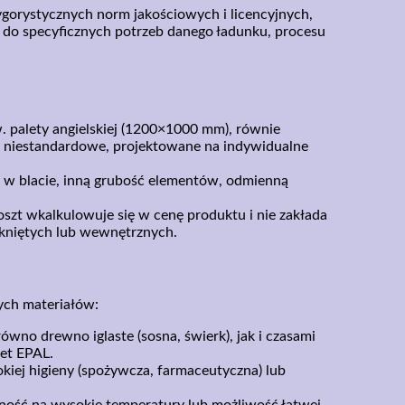
gorystycznych norm jakościowych i licencyjnych,
e do specyficznych potrzeb danego ładunku, procesu
 palety angielskiej (1200×1000 mm), równie
 niestandardowe, projektowane na indywidualne
 w blacie, inną grubość elementów, odmienną
oszt wkalkulowuje się w cenę produktu i nie zakłada
mkniętych lub wewnętrznych.
ych materiałów:
wno drewno iglaste (sosna, świerk), jak i czasami
let EPAL.
iej higieny (spożywcza, farmaceutyczna) lub
rność na wysokie temperatury lub możliwość łatwej