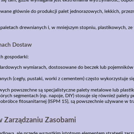
wane głównie do produkcji palet jednorazowych, lekkich, przezn
 paletach drewnianych i, w mniejszym stopniu, plastikowych, z
chach Dostaw
h gospodarki:
andardowych wymiarach, dostosowane do beczek lub pojemników 
nych (cegły, pustaki, worki z cementem) często wykorzystuje 
ych powszechne są specjalistyczne palety metalowe lub plasti
tórych segmentach (np. napoje, DIY) stosuje się również palet
bróbce fitosanitarnej (ISPM 15), są powszechnie używane w tra
w Zarządzaniu Zasobami
andlową, ale przede wszystkim istotnym elementem strategii zarz