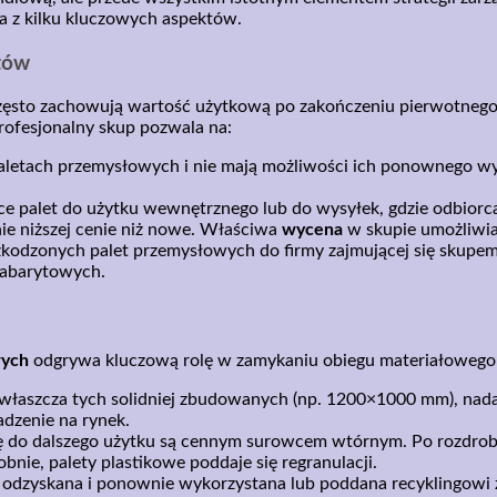
a z kilku kluczowych aspektów.
tów
często zachowują wartość użytkową po zakończeniu pierwotnego
Profesjonalny skup pozwala na:
aletach przemysłowych i nie mają możliwości ich ponownego wyk
ce palet do użytku wewnętrznego lub do wysyłek, gdzie odbiorc
e niższej cenie niż nowe. Właściwa
wycena
w skupie umożliwia 
kodzonych palet przemysłowych do firmy zajmującej się skupem i
gabarytowych.
wych
odgrywa kluczową rolę w zamykaniu obiegu materiałowego
łaszcza tych solidniej zbudowanych (np. 1200×1000 mm), nadaj
dzenie na rynek.
ę do dalszego użytku są cennym surowcem wtórnym. Po rozdrobn
ie, palety plastikowe poddaje się regranulacji.
odzyskana i ponownie wykorzystana lub poddana recyklingowi