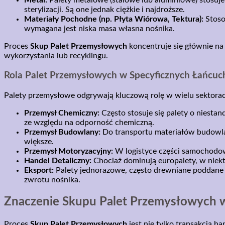
sterylizacji. Są one jednak ciężkie i najdroższe.
Materiały Pochodne (np. Płyta Wiórowa, Tektura):
Stoso
wymagana jest niska masa własna nośnika.
Proces
Skup Palet Przemysłowych
koncentruje się głównie na
wykorzystania lub recyklingu.
Rola Palet Przemysłowych w Specyficznych Łańcu
Palety przemysłowe odgrywają kluczową rolę w wielu sektorac
Przemysł Chemiczny:
Często stosuje się palety o niest
ze względu na odporność chemiczną.
Przemysł Budowlany:
Do transportu materiałów budowla
większe.
Przemysł Motoryzacyjny:
W logistyce części samochodow
Handel Detaliczny:
Chociaż dominują europalety, w niek
Eksport:
Palety jednorazowe, często drewniane poddane o
zwrotu nośnika.
Znaczenie Skupu Palet Przemysłowych 
Proces
Skup Palet Przemysłowych
jest nie tylko transakcją h