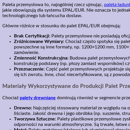
Paleta przemysłowa to, najogólniej rzecz ujmując,
paleta ładu
jakie obowiązują dla systemu EPAL/EUR. Nie oznacza to jednak
technologicznego lub łańcucha dostaw.
Główne różnice w stosunku do palet EPAL/EUR obejmują:
Brak Certyfikacji:
Palety przemysłowe nie posiadają ofi
Zróżnicowane Wymiary:
Chociaż często spotyka się pal
powszechne są inne formaty, np. 1200×1200 mm, 1100×
zamówienie.
Zmienność Konstrukcyjna:
Budowa palet przemysłowych j
konstrukcję podstawy (np. płozy zamiast wsporników) cz
Przeznaczenie:
Część palet przemysłowych projektuje się 
się ich zwrotu. Inne, choć niecertyfikowane, są z pow
Materiały Wykorzystywane do Produkcji Palet Pr
Chociaż
palety drewniane
dominują również w segmencie przem
Drewno:
Najczęściej stosowany materiał ze względu na o
liściaste. Jakość drewna i jego obróbka (np. suszenie, s
Tworzywa Sztuczne:
Palety plastikowe przemysłowe zysk
odporności na warunki atmosferyczne. Są trwałe, łatwe d
Metal:
Palety metalowe (stalowe lub aluminiowe) stosuje