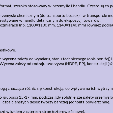
format, szeroko stosowany w przemyśle i handlu. Często są to p
rzemyśle chemicznym (do transportu beczek) i w transporcie mo
rzystywane w handlu detalicznym do ekspozycji towarów.
rozmiarach (np. 1100×1100 mm, 1140×1140 mm) również podlega
astikowe.
ch
wycena
zależy od wymiaru, stanu technicznego (opis poniżej) i
y. Wycena zależy od rodzaju tworzywa (HDPE, PP), konstrukcji (a
ą znacząco różnić się konstrukcją, co wpływa na ich wytrzyma
 o grubości 15-17 mm, podczas gdy solidniejsze palety przemys
iczba cieńszych desek tworzy bardziej jednolitą powierzchnię.
zd wózkiem z czterech stron (czterowejściowe).