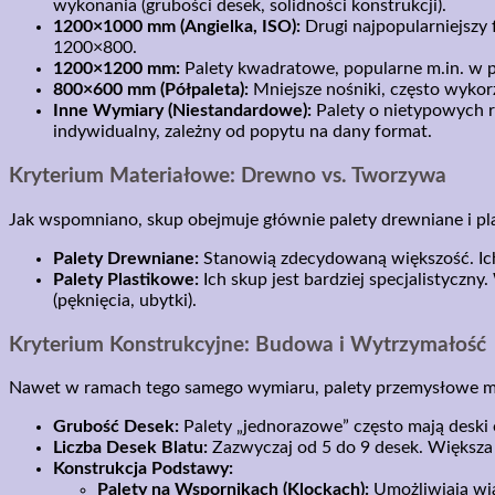
wykonania (grubości desek, solidności konstrukcji).
1200×1000 mm (Angielka, ISO):
Drugi najpopularniejszy 
1200×800.
1200×1200 mm:
Palety kwadratowe, popularne m.in. w p
800×600 mm (Półpaleta):
Mniejsze nośniki, często wyko
Inne Wymiary (Niestandardowe):
Palety o nietypowych 
indywidualny, zależny od popytu na dany format.
Kryterium Materiałowe: Drewno vs. Tworzywa
Jak wspomniano, skup obejmuje głównie palety drewniane i pl
Palety Drewniane:
Stanowią zdecydowaną większość. I
Palety Plastikowe:
Ich skup jest bardziej specjalistyczn
(pęknięcia, ubytki).
Kryterium Konstrukcyjne: Budowa i Wytrzymałość
Nawet w ramach tego samego wymiaru, palety przemysłowe mog
Grubość Desek:
Palety „jednorazowe” często mają deski
Liczba Desek Blatu:
Zazwyczaj od 5 do 9 desek. Większa l
Konstrukcja Podstawy:
Palety na Wspornikach (Klockach):
Umożliwiają wja