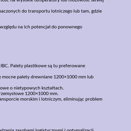
aczonych do transportu lotniczego lub tam, gdzie
e względu na ich potencjał do ponownego
IBC. Palety plastikowe są tu preferowane
się mocne palety drewniane 1200×1000 mm lub
kowe o nietypowych kształtach.
y przemysłowe 1200×1000 mm.
nsporcie morskim i lotniczym, eliminując problem
ądzania zasobami logistycznymi i optymalizacji