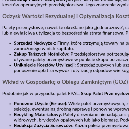
kosztów operacyjnych przedsiębiorstwa. Jego znaczenie wynik
Odzysk Wartości Rezydualnej i Optymalizacja Kosz
Palety przemysłowe, nawet te określane jako „jednorazowe”, 
lub niewłaściwa utylizacja to bezpośrednia strata finansowa. 
Sprzedaż Nadwyżek:
Firmy, które otrzymują towary na p
zamrożonego w nich kapitału.
Zakup Tańszych Nośników:
Przedsiębiorstwa potrzebują
używane palety przemysłowe w punkcie skupu po znaczni
Uniknięcie Kosztów Utylizacji:
Sprzedaż zużytych lub usz
ponoszenie opłat za wywóz i utylizację odpadów wielko
Wkład w Gospodarkę o Obiegu Zamkniętym (GOZ)
Podobnie jak w przypadku palet EPAL,
Skup Palet Przemysło
Ponowne Użycie (Re-use):
Wiele palet przemysłowych, zw
selekcję, ewentualną drobną naprawę i ponowne wprowa
Recykling Materiałowy:
Palety drewniane nienadające si
wiórowych, brykietów opałowych lub jako biomasę. Podobn
Redukcja Zużycia Surowców:
Każda paleta przemysłowa 