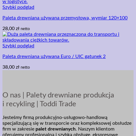
Szybki podgląd
Paleta drewniana używana przemysłowa, wymiar 120×100
28,00
zł
netto
Szybki podgląd
Paleta drewniana używana Euro / UIC gatunek 2
38,00
zł
netto
O nas | Palety drewniane produkcja
i recykling | Toddi Trade
Jesteśmy firmą produkcyjno-usługowo-handlową
specjalizującą się w transporcie oraz kompleksowej obsłudze
firm w zakresie
palet drewnianych
. Naszym klientom
oferujemy profesjonalną i szybką obsługę, ekspresowe