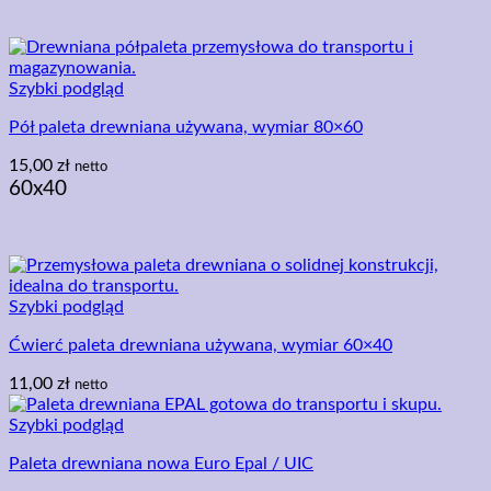
Szybki podgląd
Pół paleta drewniana używana, wymiar 80×60
15,00
zł
netto
60x40
Szybki podgląd
Ćwierć paleta drewniana używana, wymiar 60×40
11,00
zł
netto
Szybki podgląd
Paleta drewniana nowa Euro Epal / UIC