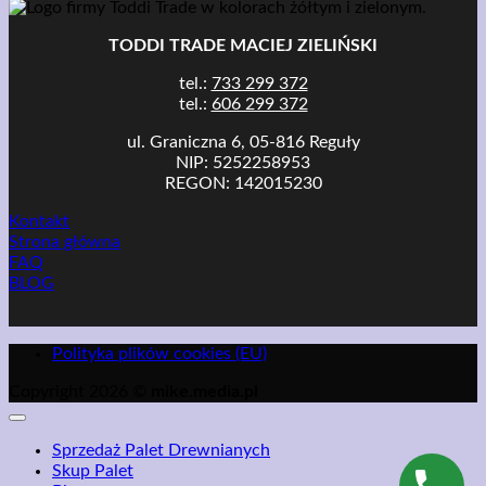
TODDI TRADE MACIEJ ZIELIŃSKI
tel.:
733 299 372
tel.:
606 299 372
ul. Graniczna 6, 05-816 Reguły
NIP: 5252258953
REGON: 142015230
Kontakt
Strona główna
FAQ
BLOG
Polityka plików cookies (EU)
Copyright 2026 ©
mike.media.pl
Sprzedaż Palet Drewnianych
Skup Palet