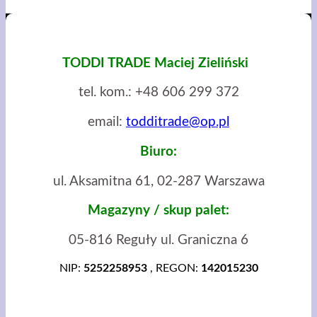
TODDI TRADE Maciej Zieliński
tel. kom.: +48 606 299 372
email:
todditrade@op.pl
Biuro:
ul. Aksamitna 61, 02-287 Warszawa​​
Magazyny / skup palet:
05-816 Reguły ul. Graniczna 6
NIP:
5252258953
,
REGON:
142015230