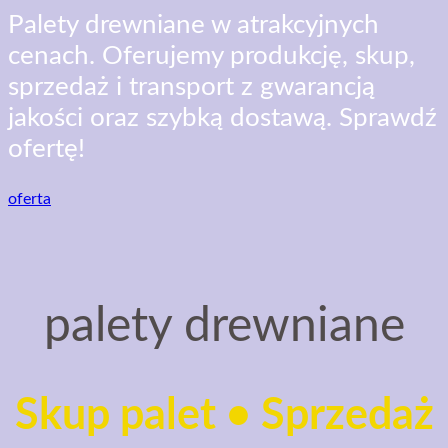
Palety drewniane w atrakcyjnych
cenach. Oferujemy produkcję, skup,
sprzedaż i transport z gwarancją
jakości oraz szybką dostawą. Sprawdź
ofertę!
oferta
palety drewniane
Skup palet • Sprzedaż